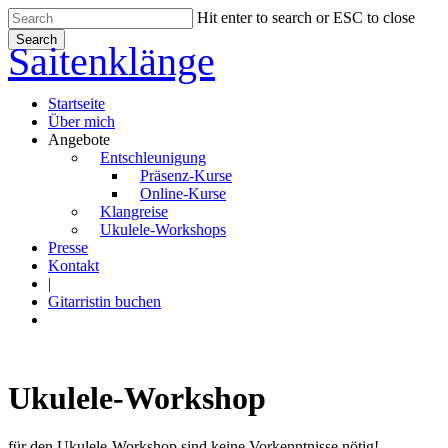
Skip
Hit enter to search or ESC to close
to
Search
Saitenklänge
main
Close
content
Search
Menu
Startseite
Über mich
Angebote
Entschleunigung
Präsenz-Kurse
Online-Kurse
Klangreise
Ukulele-Workshops
Presse
Kontakt
|
Gitarristin buchen
youtube
instagram
Ukulele-Workshop
für den Ukulele-Workshop sind keine Vorkenntnisse nötig!