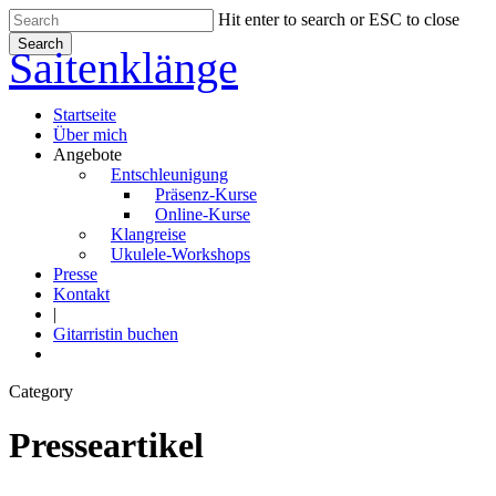
Skip
Hit enter to search or ESC to close
to
Search
Saitenklänge
main
Close
content
Search
Menu
Startseite
Über mich
Angebote
Entschleunigung
Präsenz-Kurse
Online-Kurse
Klangreise
Ukulele-Workshops
Presse
Kontakt
|
Gitarristin buchen
youtube
instagram
Category
Presseartikel